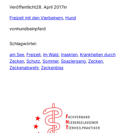
Veröffentlicht
28. April 2017
in
Freizeit mit den Vierbeinern
, 
Hund
von
hundbeinpferd
Schlagwörter:
am See
, 
Freizeit
, 
im Wald
, 
Insekten
, 
Krankheiten durch
Zecken
, 
Schutz
, 
Sommer
, 
Spaziergang
, 
Zecken
, 
Zeckenabwehr
, 
Zeckenbiss