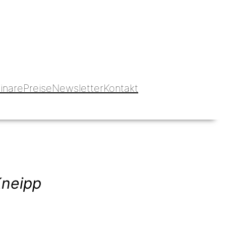
Blog hundbeipferd
inare
Preise
Newsletter
Kontakt
Kneipp