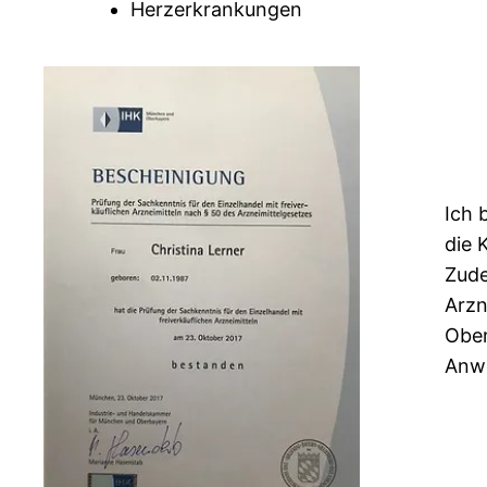
Herzerkrankungen
Ich 
die 
Zude
Arzn
Ober
Anwe