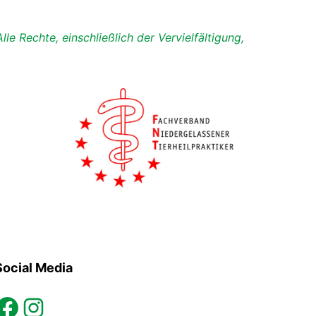
le Rechte, einschließlich der Vervielfältigung,
Social Media
ook
instagram