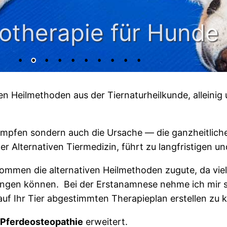
otherapie für Hunde
ven Heilmethoden aus der Tiernaturheilkunde, alleini
ekämpfen sondern auch die Ursache — die ganzheitlic
r Alternativen Tiermedizin, führt zu langfristigen 
ommen die alternativen Heilmethoden zugute, da vi
en können. Bei der Erstanamnese nehme ich mir seh
auf Ihr Tier abgestimmten Therapieplan erstellen zu 
Pferdeosteopathie
erweitert.