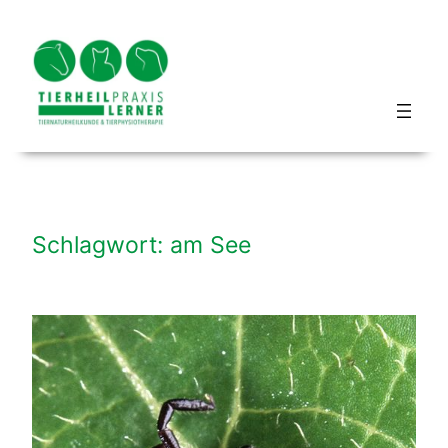
Zum
Inhalt
springen
Blog hundbeipferd
Schlagwort:
am See