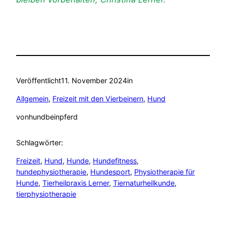
Veröffentlicht
11. November 2024
in
Allgemein
, 
Freizeit mit den Vierbeinern
, 
Hund
von
hundbeinpferd
Schlagwörter:
Freizeit
, 
Hund
, 
Hunde
, 
Hundefitness
, 
hundephysiotherapie
, 
Hundesport
, 
Physiotherapie für
Hunde
, 
Tierheilpraxis Lerner
, 
Tiernaturheilkunde
, 
tierphysiotherapie