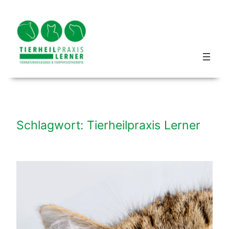
Zum
Inhalt
springen
Blog hundbeipferd
Schlagwort:
Tierheilpraxis Lerner