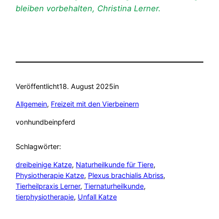
bleiben vorbehalten, Christina Lerner.
Veröffentlicht
18. August 2025
in
Allgemein
, 
Freizeit mit den Vierbeinern
von
hundbeinpferd
Schlagwörter:
dreibeinige Katze
, 
Naturheilkunde für Tiere
, 
Physiotherapie Katze
, 
Plexus brachialis Abriss
, 
Tierheilpraxis Lerner
, 
Tiernaturheilkunde
, 
tierphysiotherapie
, 
Unfall Katze