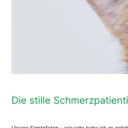
Die stille Schmerzpatient
Unsere Samtpfoten – wie sehr habe ich es gel