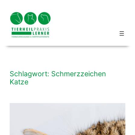
Zum
Inhalt
springen
Blog hundbeipferd
Schlagwort:
Schmerzzeichen
Katze