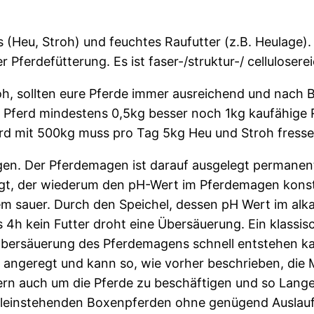
 (Heu, Stroh) und feuchtes Raufutter (z.B. Heulage).
 Pferdefütterung. Es ist faser-/struktur-/ cellulosere
h, sollten eure Pferde immer ausreichend und nach B
 Pferd mindestens 0,5kg besser noch 1kg kaufähige 
ferd mit 500kg muss pro Tag 5kg Heu und Stroh fress
en. Der Pferdemagen ist darauf ausgelegt permanent
gt, der wiederum den pH-Wert im Pferdemagen konst
rem sauer. Durch den Speichel, dessen pH Wert im alk
 4h kein Futter droht eine Übersäuerung. Ein klassisc
ersäuerung des Pferdemagens schnell entstehen kan
 angeregt und kann so, wie vorher beschrieben, die
ndern auch um die Pferde zu beschäftigen und so Lang
alleinstehenden Boxenpferden ohne genügend Auslauf