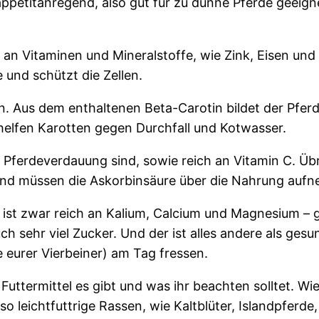
appetitanregend, also gut für zu dünne Pferde geeign
h an Vitaminen und Mineralstoffe, wie Zink, Eisen und
 und schützt die Zellen.
n. Aus dem enthaltenen Beta-Carotin bildet der Pferd
elfen Karotten gegen Durchfall und Kotwasser.
 die Pferdeverdauung sind, sowie reich an Vitamin C. 
und müssen die Askorbinsäure über die Nahrung auf
st ist zwar reich an Kalium, Calcium und Magnesium – g
uch sehr viel Zucker. Und der ist alles andere als ge
 eurer Vierbeiner) am Tag fressen.
 Futtermittel es gibt und was ihr beachten solltet. W
so leichtfuttrige Rassen, wie Kaltblüter, Islandpfer