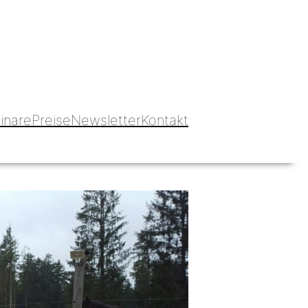
Blog hundbeipferd
inare
Preise
Newsletter
Kontakt