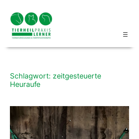
Zum
Inhalt
springen
Blog hundbeipferd
Schlagwort:
zeitgesteuerte
Heuraufe