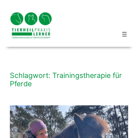
Zum
Inhalt
springen
Blog hundbeipferd
Schlagwort:
Trainingstherapie für
Pferde