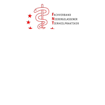
Impressum
Angaben gemäß § 5 TMG
Christina Lerner
Tierphysiotherapeutin und Tierheilpraktikerin
Reithof 1
84036 Landshut
Kontakt