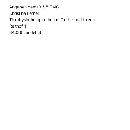
Angaben gemäß § 5 TMG
Christina Lerner
Tierphysiotherapeutin und Tierheilpraktikerin
Reithof 1
84036 Landshut
Kontakt
Mobil: 0176 634 709 58
E-Mail: info(at)tierheilpraxis-lerner.de
Social Media
facebook
instagram
©2026 Tierheilpraxis Lerner