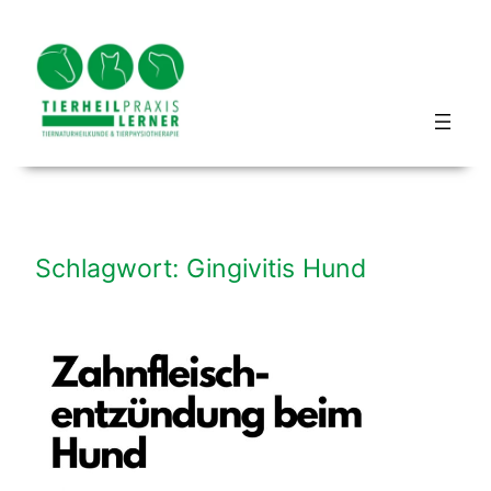
Zum
Inhalt
springen
Blog hundbeipferd
Schlagwort:
Gingivitis Hund