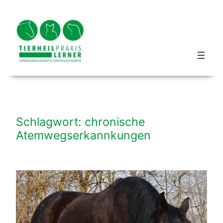
Zum
Inhalt
springen
Blog hundbeipferd
Schlagwort:
chronische
Atemwegserkannkungen