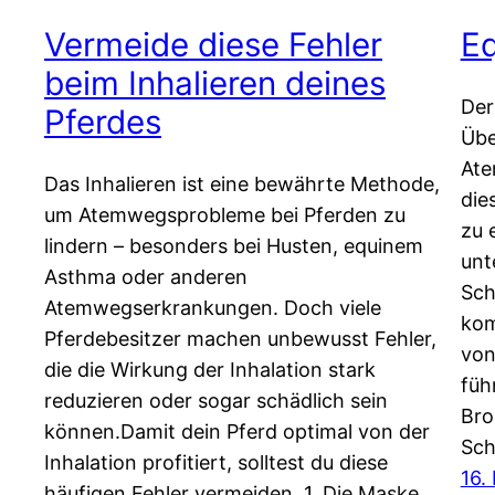
Vermeide diese Fehler
E
beim Inhalieren deines
Der
Pferdes
Übe
Ate
Das Inhalieren ist eine bewährte Methode,
die
um Atemwegsprobleme bei Pferden zu
zu 
lindern – besonders bei Husten, equinem
unt
Asthma oder anderen
Sch
Atemwegserkrankungen. Doch viele
kom
Pferdebesitzer machen unbewusst Fehler,
von
die die Wirkung der Inhalation stark
füh
reduzieren oder sogar schädlich sein
Bro
können.Damit dein Pferd optimal von der
Sch
Inhalation profitiert, solltest du diese
16.
häufigen Fehler vermeiden. 1. Die Maske…