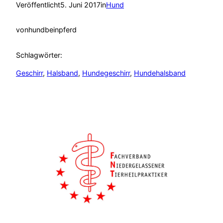
Veröffentlicht
5. Juni 2017
in
Hund
von
hundbeinpferd
Schlagwörter:
Geschirr
, 
Halsband
, 
Hundegeschirr
, 
Hundehalsband