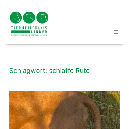
Zum
Inhalt
springen
Blog hundbeipferd
Schlagwort:
schlaffe Rute