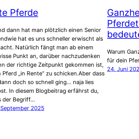
te Pferde
Ganzhei
Pferdet
d dann hat man plötzlich einen Senior
bedeute
endwie hat es uns schneller erwischt als
acht. Natürlich fängt man ab einem
Warum Ganzh
isse Punkt an, darüber nachzudenken
für dein Pfe
n der richtige Zeitpunkt gekommen ist,
24. Juni 20
n Pferd „in Rente“ zu schicken.Aber dass
dann doch so schnell ging… naja lies
bst. In diesem Blogbeitrag erfährst du,
 der Begriff…
 September 2025