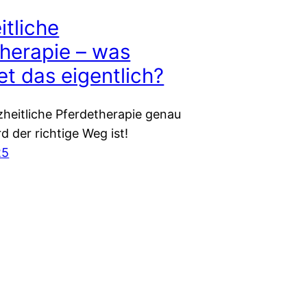
tliche
herapie – was
t das eigentlich?
eitliche Pferdetherapie genau
rd der richtige Weg ist!
25