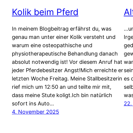
Kolik beim Pferd
Al
In meinem Blogbeitrag erfährst du, was
…un
genau man unter einer Kolik versteht und
Irg
warum eine osteopathische und
ged
physiotherapeutische Behandlung danach
gew
absolut notwendig ist! Vor diesem Anruf hat
wan
jeder Pferdebesitzer Angst!Mich erreichte er
sei
letzten Woche Freitag. Meine Stallbesitzerin
es 
rief mich um 12:50 an und teilte mir mit,
sel
dass meine Stute koligt.Ich bin natürlich
was
sofort ins Auto…
22.
4. November 2025