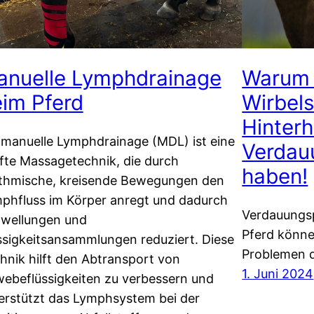
anuelle Lymphdrainage
Warum 
im Pferd
Wirbel
Hinterh
 manuelle Lymphdrainage (MDL) ist eine
Verdau
fte Massagetechnik, die durch
haben!
thmische, kreisende Bewegungen den
phfluss im Körper anregt und dadurch
Verdauungs
wellungen und
Pferd könne
ssigkeitsansammlungen reduziert. Diese
Problemen 
hnik hilft den Abtransport von
1. Juni 2024
ebeflüssigkeiten zu verbessern und
erstützt das Lymphsystem bei der