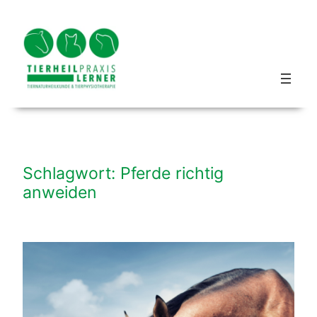
Zum
Inhalt
springen
Blog hundbeipferd
Schlagwort:
Pferde richtig
anweiden