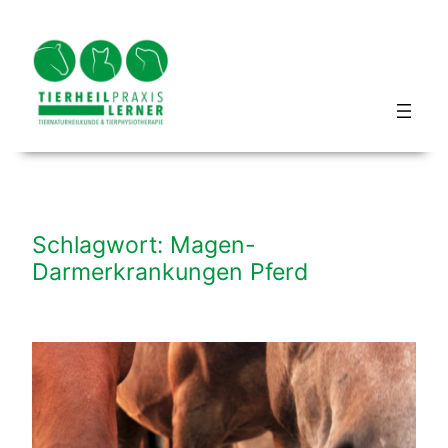
Zum
Inhalt
springen
Blog hundbeipferd
Schlagwort:
Magen-
Darmerkrankungen Pferd