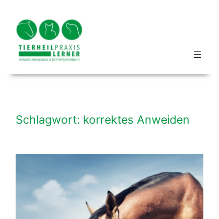
Zum
Inhalt
springen
Blog hundbeipferd
Schlagwort:
korrektes Anweiden