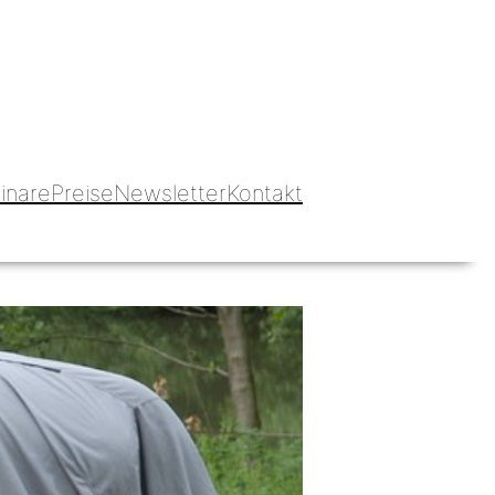
Blog hundbeipferd
inare
Preise
Newsletter
Kontakt