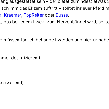
hang ausgestattet sein – der bietet zumindest etwas 
 schlimm das Ekzem auftritt – solltet ihr euer Pfer
x
,
Kraemer
,
TopReiter
oder
Busse
.
, das bei jedem Insekt zum Nervenbündel wird, sollt
mer müssen täglich behandelt werden und hierfür hab
mmer desinfizieren!)
bschwellend)